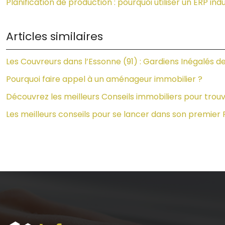
Planification de production : pourquoi utiliser un ERP in
Articles similaires
Les Couvreurs dans l’Essonne (91) : Gardiens Inégalés de
Pourquoi faire appel à un aménageur immobilier ?
Découvrez les meilleurs Conseils immobiliers pour tro
Les meilleurs conseils pour se lancer dans son premier 