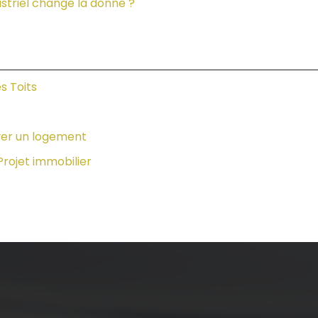
dustriel change la donne ?
s Toits
uver un logement
Projet immobilier