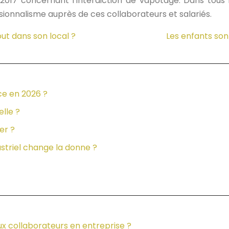
017 concernant l’interdiction de vapotage. Dans tous les
sionnalisme auprès de ces collaborateurs et salariés.
ut dans son local ?
Les enfants son
ce en 2026 ?
elle ?
er ?
dustriel change la donne ?
x collaborateurs en entreprise ?